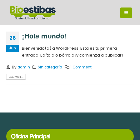
¡Hola mundo!
26
Bienvenido(a) a WordPress. Esta es tu primera
Jun
entrada. Edítala o bórrala ¡y comienza a publicar!
By
admin
Sin categoría
1 Comment
READ MORE...
Oficina Principal